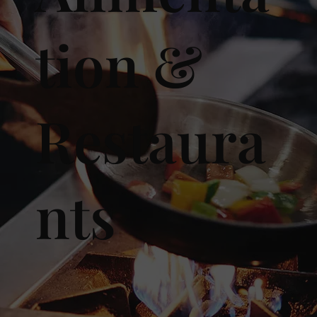
tion &
Restaura
nts