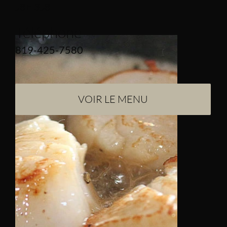
J8E 3J8
Téléphone
819-425-7580
VOIR LE MENU