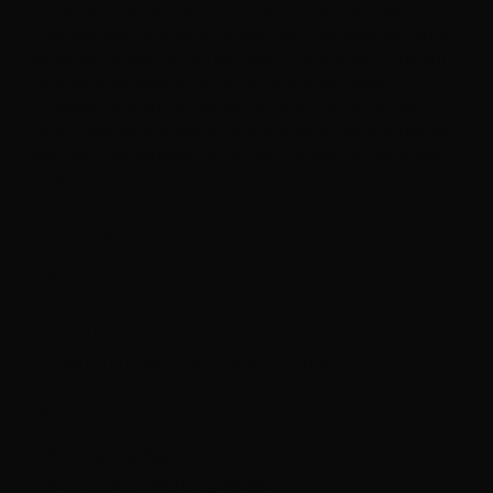
ailleurs, nous accueillons autant les couples
d'amoureux que les grandes familles avec enfants
et les groupes d'affaires. Avec nos six sections sur
nos deux étages, en plus de notre terrasse
directement sur la rue principale De St-Jovite,
une place confortable vous y attend pour dîner et
souper. Demandez à voir notre superbe carte des
vins!
Catégorie
Italien
Heures
Du jeudi au lundi, de 11h00 à 22h00
Adresse
855 rue de Saint-Jovite,
Mont-Tremblant (Québec)