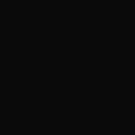
Restauran
t
Antipasto