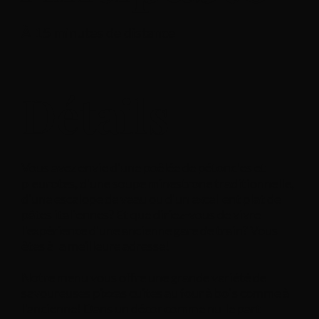
À 15 minutes de distance
Détails
Vous avez envie d'une poêlée de pétoncles et
pleurotes, d'une soupe minestrone traditionnelle,
d'une escalope de veau ou d'un excellent plat de
pâtes italiennes? Et que diriez-vous de vivre
l'expérience d'une ancienne gare de train? Vous
êtes à la meilleure adresse!
Notre menu vous offre une grande variété de
savoureuses pizzas cuites au four à bois comme à
l'ancienne! Dans un décor comme nulle part