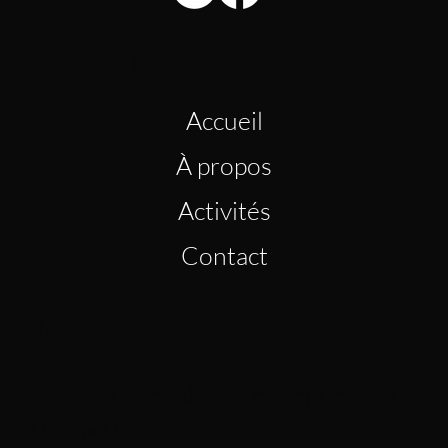
Liens Utiles
Accueil
À propos
Activités
Contact
Nous joindre
75 rue du Denali La Conception, QC
J0T 1M0